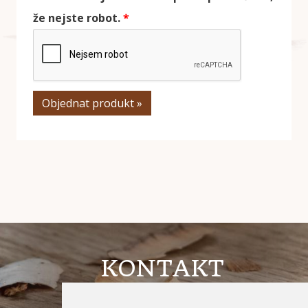
že nejste robot.
Objednat produkt »
KONTAKT
MgA. Magdalena Mézlová