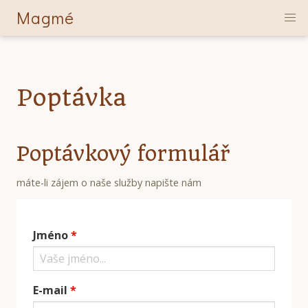
Magmé
Skip
to
Poptávka
main
content
Poptávkový formulář
máte-li zájem o naše služby napište nám
Jméno
E-mail