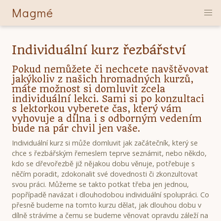
Magmé
Skip
Individuální kurz řezbářství
to
Pokud nemůžete či nechcete navštěvovat
main
jakýkoliv z našich hromadných kurzů,
content
máte možnost si domluvit zcela
individuální lekci. Sami si po konzultaci
s lektorkou vyberete čas, který vám
vyhovuje a dílna i s odborným vedením
bude na pár chvil jen vaše.
Individuální kurz si může domluvit jak začátečník, který se
chce s řezbářským řemeslem teprve seznámit, nebo někdo,
kdo se dřevořezbě již nějakou dobu věnuje, potřebuje s
něčím poradit, zdokonalit své dovednosti či zkonzultovat
svou práci. Můžeme se takto potkat třeba jen jednou,
popřípadě navázat i dlouhodobou individuální spolupráci. Co
přesně budeme na tomto kurzu dělat, jak dlouhou dobu v
dílně strávíme a čemu se budeme věnovat opravdu záleží na